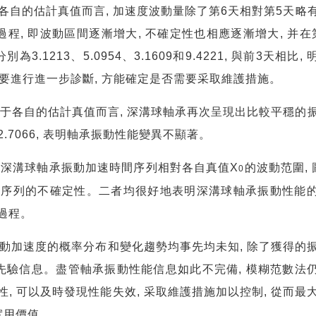
各自的估計真值而言
,
加速度波動量除了第
6
天相對第
5
天略
過程
,
即波動區間逐漸增大
,
不確定性也相應逐漸增大
,
并在
分別為
3.1213
、
5.0954
、
3.1609
和
9.4221,
與前
3
天相比
,
要進行進一步診斷
,
方能確定是否需要采取維護措施。
于各自的估計真值而言
,
深溝球軸承再次呈現出比較平穩的
2.7066,
表明軸承振動性能變異不顯著。
了深溝球軸承振動加速時間序列相對各自真值
X
的波動范圍
,
0
間序列的不確定性。二者均很好地表明深溝球軸承振動性能
過程。
動加速度的概率分布和變化趨勢均事先均未知
,
除了獲得的
先驗信息。盡管軸承振動性能信息如此不完備
,
模糊范數法
性
,
可以及時發現性能失效
,
采取維護措施加以控制
,
從而最
實用價值。