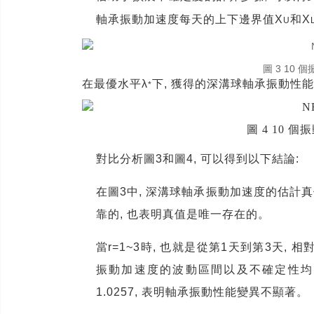
軸承振動加速度每天的上下邊界值
X
和
X
U
圖 3 10
在最優水平
λ
下
,
獲得的深溝球軸承振動性能
*
圖 4 10
對比分析圖
3
和圖
4,
可以得到以下結論
:
在圖
3
中
,
深溝球軸承振動加速度的估計真
靠的
,
也表明真值是唯一存在的。
當
r=1~3
時
,
也就是從第
1
天到第
3
天
,
相
振動加速度的波動區間以及不確定性均
1.0257,
表明軸承振動性能變異不顯著。