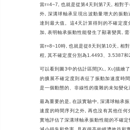
當
r=4~7,
也就是從第
4
天到第
7
天
,
相對于
外
,
深溝球軸承呈現出波動量增大的振動
達到最大值。這
4
天計算得到的不確定度
加
,
表明軸承振動性能發生了顯著變異
,
需
當
r=8~10
時
,
也就是從
8
天到第
10
天
,
相對
程
,
其不確定度分別為
1.4493
、
3.5387
和
可以看到圖
3
中的估計區間
[X
, X
]
描繪
L
U
的擴展不確定度則表征了振動加速度時
是一個動態的、非線性的復雜的未知變化
最為重要的是
,
在該實驗中
,
深溝球軸承振
速度的時間序列之外
,
再也沒有其他任何
實地評估了深溝球軸承振動性能的不確定
減小損失和危害
,
具有很高的經濟效益和