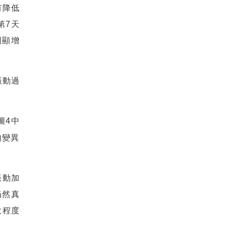
有降低
第
7
天
明顯增
振動過
圖
4
中
的變異
振動加
仍然真
大程度