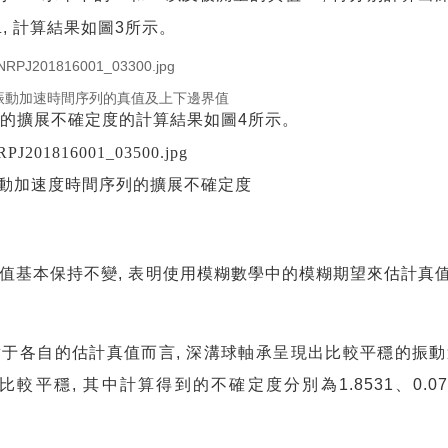
,
計算結果如圖
3
所示。
L
 個振動加速時間序列的真值及上下邊界值
的擴展不確定度的計算結果如圖
4
所示。
 個振動加速度時間序列的擴展不確定度
值基本保持不變
,
表明使用模糊數學中的模糊期望來估計真
對于各自的估計真值而言
,
深溝球軸承呈現出比較平穩的振動
比較平穩
,
其中計算得到的不確定度分別為
1.8531
、
0.0