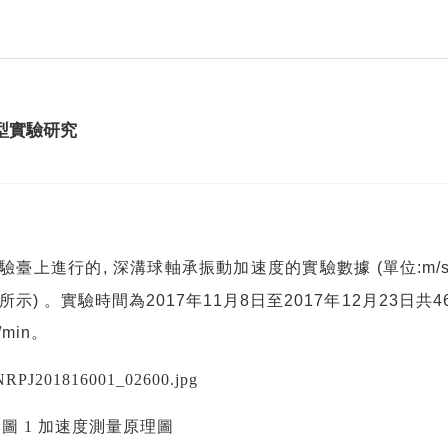
型實驗研究
驗臺上進行的
,
深溝球軸承振動加速度的實驗數據
(
單位
:m/
所示
)
。實驗時間為
2017
年
11
月
8
日至
2017
年
12
月
23
日共
4
/min
。
圖 1 加速度測量原理圖