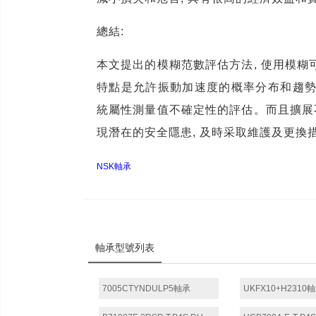
總結
:
本文提出的模糊范數評估方法
,
使用模糊
特點是允許振動加速度的概率分布和趨
統屬性測量值不確定性的評估。而且擴展
現潛在的安全隱患
,
及時采取維護及更換
NSK軸承
軸承型號列表
7005CTYNDULP5軸承
UKFX10+H2310