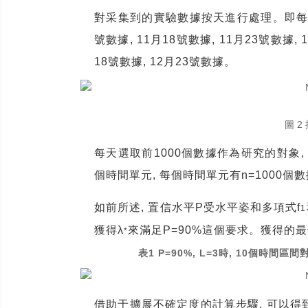
對采集到的實驗數據按天進行處理。即
號數據
, 11
月
18
號數據
, 11
月
23
號數據
, 
18
號數據
, 12
月
23
號數據。
圖 2
每天選取前
1000
個數據作為研究的對象
,
個時間單元
,
每個時間單元有
n=1000
個數
如前所述
,
置信水平
P
受水平姿和多項式
f
1
獲得
λ
來滿足
P=90%
這個要求。獲得的最
*
表
1 P=90%, L=3
, 10
時
個時間區間
借助于擴展不確定度的計算步驟
,
可以得