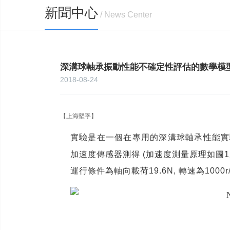
新聞中心
/ News Center
深溝球軸承振動性能不確定性評估的數學模
2018-08-24
【上海堅孚】
實驗是在一個在專用的深溝球軸承性能實
加速度傳感器測得
(
加速度測量原理如圖
1
運行條件為軸向載荷
19.6N,
轉速為
1000r