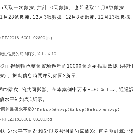
每
5
天取一次數據
,
共計
10
天數據。也即選取
11
月
8
號數據
, 1
11
月
28
號數據
, 12
月
3
號數據
, 12
月
8
號數據
, 12
月
13
號數據
,
 振動信息的時間序列 X 1 - X 10
從而得到軸承整個實驗過程的
10000
個原始振動數據
(
共計
據
)
。振動信息時間序列如圖
2
所示。
和
f
階次
L
的共同影響。在本案例中要求
P=90%, L=3,
通過
2
優水平
λ
如表
1
所示。
*
λ
&nbsp;&nbsp;&nbsp;&nbsp;
&nbsp;
對應的最優水平姿
*
到
λ=λ
水平下的
δ
和
δ
以及被測量的真值
X
,
再分別計算出
*
1
2
0