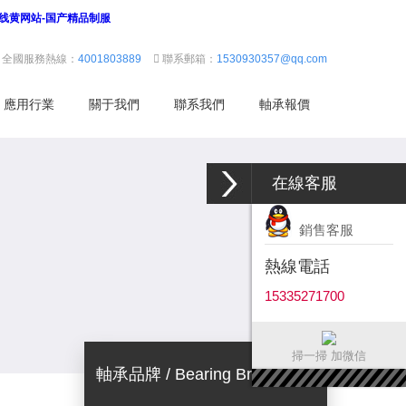
在线黄网站-国产精品制服
全國服務熱線：
4001803889
聯系郵箱：
1530930357@qq.com
應用行業
關于我們
聯系我們
軸承報價
在線客服
銷售客服
熱線電話
15335271700
掃一掃 加微信
軸承品牌 / Bearing Brand