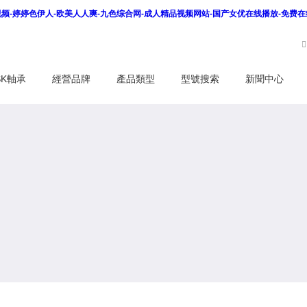
看视频-婷婷色伊人-欧美人人爽-九色综合网-成人精品视频网站-国产女优在线播放-免费
SK軸承
經營品牌
產品類型
型號搜索
新聞中心