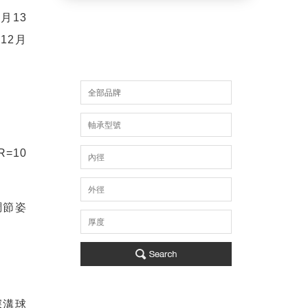
1
月
13
 12
月
全部品牌
R=10
調節姿
深溝球