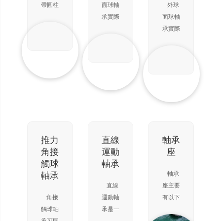
與軸承
位移，
的軸向
帶圓柱
面球軸
外球
錐滾子
中心一
因此可
位移，
滾子的
承實際
面球軸
軸承
致，所
用作單
因此可
滾子軸
上是深
承實際
以具有
向軸向
用作單
承，相
溝球軸
上是深
與自動
定位。
向軸向
對其直
承的一
溝球軸
調心球
但其承
定位。
徑，滾
種變
承的一
軸承同
載能力
但其承
子既細
型，特
種變
樣的調
遠遠大
載能力
又長。
點是它
型，特
心功
于推力
遠遠大
這種滾
的外圈
點是它
能。在
球軸
于推力
子稱為
外徑表
的外圈
軸、外
承。滾
球軸
滾針。
面為球
外徑表
殼出現
子滾動
承。滾
盡管具
面，可
面為球
推力
直線
軸承
撓曲
時，由
子滾動
有較小
以配入
面，可
角接
運動
座
時，可
于滾子
時，由
的截
軸承座
以配入
觸球
軸承
以自動
兩端線
于滾子
面，軸
相應的
軸承座
軸承
軸承
調整，
速度不
兩端線
承仍具
凹球面
相應的
直線
座主要
不增加
同，使
速度不
有較高
內起到
凹球面
角接
運動軸
有以下
軸承
滾子
同，使
的負荷
調心的
內起到
觸球軸
承是一
常見的
滾子
承受能
作用。
調心的