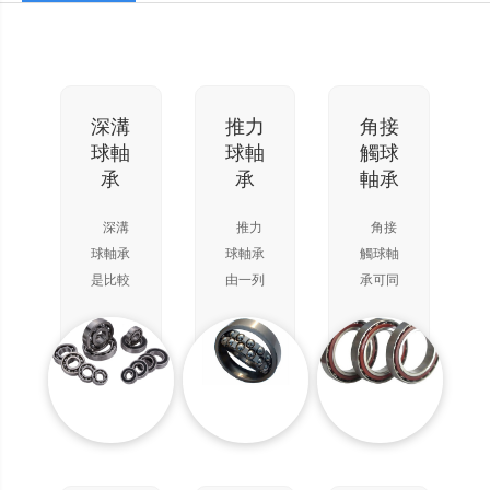
深溝
推力
角接
球軸
球軸
觸球
承
承
軸承
深溝
推力
角接
球軸承
球軸承
觸球軸
是比較
由一列
承可同
常用的
鋼球
時承受
滾動軸
（帶保
徑向負
承。它
持
荷和軸
的結構
架）、
向負
簡單，
一個軸
荷。能
使用方
圈（與
在較高
便。主
軸緊配
的轉速