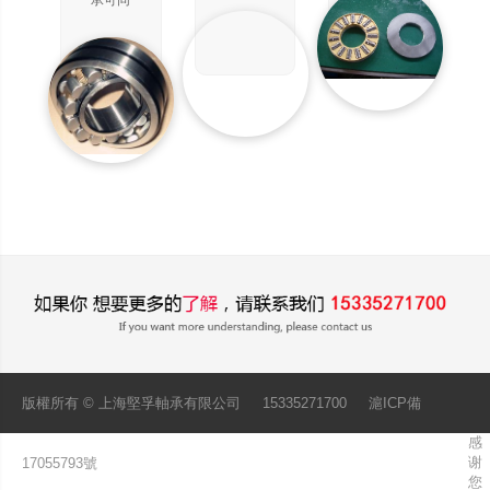
承可同
種以低
幾大類
力，因
作用。
時承受
成本生
此，特
徑向負
產的直
別適用
荷和軸
線運動
于徑向
向負
系統，
空間受
荷。能
用于無
限制的
在較高
限行程
場
的轉速
與圓柱
合。
下工
軸配合
作。接
使用。
觸角越
由于承
大，軸
載球與
向承載
軸呈點
能力越
接觸，
高。高
故使用
精度和
載荷小
版權所有 ©
上海堅孚軸承有限公司
15335271700
滬ICP備
高速軸
感
承通常
谢
17055793號
取15
您