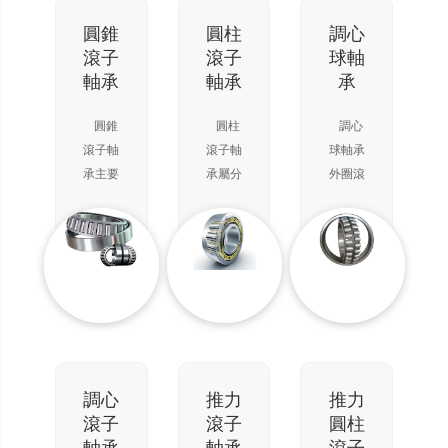
要用來
合）和
下工
承受徑
一個座
作。接
圓錐
圓柱
調心
向載
圈（與
觸角越
滾子
滾子
球軸
荷，但
軸有間
大，軸
軸承
軸承
承
當增大
隙而與
向承載
軸承徑
軸承座
能力越
圓錐
圓柱
調心
向游隙
孔緊配
高。高
滾子軸
滾子軸
球軸承
時，具
合）組
精度和
承主要
承屬分
外圈滾
有一定
成，鋼
高速軸
承受以
離型軸
道呈球
的角接
球在軸
承通常
徑向為
承，安
面，具
觸球軸
圈和座
取15
主的
裝與拆
有調心
承的性
圈之間
度接觸
徑、軸
卸非常
性能，
能，可
旋轉。
角。在
向聯合
方便。
因此可
以承受
只能承
軸向力
載荷。
圓柱滾
自動調
徑、軸
受一個
作用
軸承承
子軸承
整因軸
向聯合
方向的
下，接
載能力
分為單
或外殼
載荷。
軸向載
觸角會
取決于
列、雙
的撓曲
調心
推力
推力
在轉速
荷，不
增大。
外圈的
列和四
或不同
滾子
滾子
圓柱
較高又
能承受
單列角
滾道角
列。
心引起