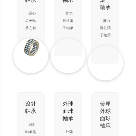
軸承
軸承
滾子
不宜采
徑向載
接觸球
度，角
的軸心
軸承
用推力
荷。由
軸承只
度越大
不正。
調心
推力
球軸承
于軸向
能承受
承載能
滾子軸
圓柱滾
推力
時，也
載荷是
一個方
力越
承在有
子軸承
圓柱滾
可用來
均勻地
向的軸
大。該
二條滾
屬分離
子軸承
分布
向
類軸承
道的內
型軸
屬分離
屬分離
圈和滾
承，只
型軸
型軸
道為球
能承受
承，只
承，根
面的外
單向軸
能承受
據軸承
圈之
向載荷
單向軸
中滾動
間，裝
和輕微
向載荷
體的列
配有鼓
沖擊，
和輕微
數分為
形滾子
能夠限
沖擊，
單列、
的軸
制軸
能夠限
滾針
外球
帶座
雙列和
承。 外
（或外
制軸
軸承
面球
外球
四列圓
圈滾道
殼）一
（或外
軸承
面球
錐滾子
面的曲
個方向
殼）一
滾針
軸承
軸承。
率中心
的軸向
個方向
軸承是
外球
單列圓