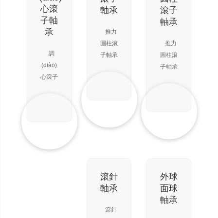
向聯
能承受
增大。
整因軸
滾道角
心滾
軸承
滾子
(lián)合
徑向載
單列角
或外殼
度，角
子軸
軸承
載荷。
荷。由
接觸球
的撓曲
度越大
承
推力
在轉
于軸向
軸承只
或不同
承載能
圓柱滾
推力
(zhuǎn)
載荷是
能承受
心引起
力越
調
子軸承
圓柱滾
速較高
均勻地
一個方
的軸心
大。該
(diào)
屬分離
子軸承
又不宜
分布
向的軸
不正。
類軸承
心滾子
型軸
屬分離
采用推
向
屬分離
軸承在
承，只
型軸
力球軸
有二條
型軸
能承受
承，只
承時，
承，根
滾道的
單向軸
能承受
也可用
內(nèi)
據(jù)
向載荷
單向軸
來
軸承中
圈和滾
和輕微
向載荷
滾動體
道為球
沖擊，
和輕微
的列數
面的外
能夠限
沖擊，
(shù)分
圈之
制軸
能夠限
滾針
外球
間，裝
為單
（或外
制軸
軸承
面球
列、雙
配有鼓
殼）一
（或外
軸承
列和四
形滾子
個方向
殼）一
滾針
列圓錐
的軸