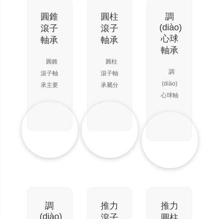
使用方
合）和
的轉
便。主
一個座
(zhuǎn)
圓錐
圓柱
調
要用來
圈（與
速下工
(diào)
滾子
滾子
承受徑
軸有間
作。接
心球
軸承
軸承
向載
隙而與
觸角越
軸承
荷，但
軸承座
大，軸
圓錐
圓柱
當
孔緊配
向承載
調
滾子軸
滾子軸
(dāng)
合）組
能力越
(diào)
承主要
承屬分
增大軸
成，鋼
高。高
心球軸
承受以
離型軸
承徑向
球在軸
精度和
承外圈
徑向為
承，安
游隙
圈和座
高速軸
滾道呈
主的
裝與拆
時，具
圈之間
承通常
球面，
徑、軸
卸非常
有一定
旋轉
取15
具有調
向聯
方便。
的角接
(zhuǎn)。
度接觸
(diào)
(lián)合
圓柱滾
觸球軸
只能承
角。在
心性
載荷。
子軸承
承的性
受一個
軸向力
能，因
軸承承
分為單
能，可
方向的
作用
此可自
載能力
列、雙
以承受
軸向載
下，接
動調
取決于
列和四
調
推力
推力
徑、軸
荷，不
觸角會
(diào)
外圈的
列。
(diào)
滾子
圓柱