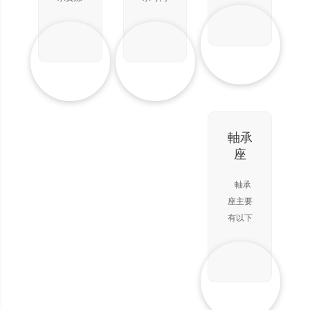
殼出現
jié)L子
使?
(fù)荷
(nèi)起
上是深
時承受
成本生
(xiàn)
jié)L子
承受能
到調
溝球軸
徑向負
產
撓曲
力，因
(diào)
承的一
(fù)荷
(chǎn)
時，可
此，特
心的作
種變
和軸向
的直線
以自動
別適用
用。
型，特
負(fù)
運動系
調
于徑向
點是它
荷。能
統
(diào)
空間受
的外圈
在較高
(tǒng)，
整，不
限制的
外徑表
的轉
用于無
軸承
增加軸
場
面為球
(zhuǎn)
限行程
座
承
合。
面，可
速下工
與圓柱
以配入
作。接
軸配合
軸承
軸承座
觸角越
使用。
座主要
相應
大，軸
由于承
有以下
(yīng)
向承載
載球與
常見的
的凹球
能力越
軸呈點
幾大類
面內
高。高
接觸，
(nèi)起
精度和
故使用
到調
高速軸
載荷小