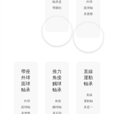
的軸向
個方向
軸承是
外球
承。 外
滾子軸
位移，
的軸向
帶圓柱
面球軸
承。單
圈滾道
因此可
位移，
滾子的
承實際
列圓錐
面的曲
用作單
因此可
滾子軸
上是深
滾子軸
率中心
向軸向
用作單
承，相
溝球軸
與軸承
承
定位。
向軸向
對其直
承的一
中心一
但其承
定位。
徑，滾
種變
致，所
載能力
但其承
子既細
型，特
以具有
遠遠大
載能力
又長。
點是它
與自動
于推力
遠遠大
這種滾
的外圈
調
球軸
于推力
子稱為
外徑表
(diào)
承。滾
球軸
滾針。
面為球
帶座
推力
直線
心球軸
子滾動
承。滾
盡管具
面，可
外球
角接
運動
承同樣
時，由
子滾動
有較小
以配入
面球
觸球
軸承
的調
于滾子
時，由
的截
軸承座
軸承
軸承
(diào)
兩端線
于滾子
面，軸
相應
直線
心功
速度不
兩端線
承仍具
(yīng)
外球
角接
運動軸
能。在
同，
速度不
有較高
的凹球
面球軸
觸球軸
承是一
軸、外
使?
同，
的負
面內
承實際
承可同
種以低