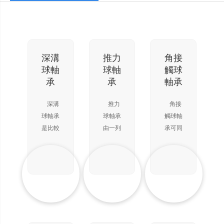
深溝
推力
角接
球軸
球軸
觸球
承
承
軸承
深溝
推力
角接
球軸承
球軸承
觸球軸
是比較
由一列
承可同
常用的
鋼球
時承受
滾動軸
（帶保
徑向負
承。它
持
(fù)荷
的結
架）、
和軸向
(jié)構
一個軸
負(fù)
(gòu)
圈（與
荷。能
簡單，
軸緊配
在較高