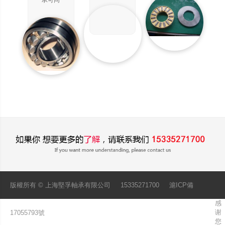
承可同
種以低
幾大類
力，因
作用。
時承受
成本生
此，特
徑向負
產的直
別適用
荷和軸
線運動
于徑向
向負
系統，
空間受
荷。能
用于無
限制的
在較高
限行程
場
的轉速
與圓柱
合。
下工
軸配合
作。接
使用。
觸角越
由于承
大，軸
載球與
向承載
軸呈點
能力越
接觸，
高。高
故使用
精度和
載荷小
版權所有 ©
上海堅孚軸承有限公司
15335271700
滬ICP備
高速軸
感
承通常
谢
17055793號
取15
您