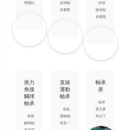
與軸承
位移，
的軸向
帶圓柱
面球軸
外球
錐滾子
中心一
因此可
位移，
滾子的
承實際
面球軸
軸承
致，所
用作單
因此可
滾子軸
上是深
承實際
以具有
向軸向
用作單
承，相
溝球軸
上是深
與自動
定位。
向軸向
對其直
承的一
溝球軸
調心球
但其承
定位。
徑，滾
種變
承的一
軸承同
載能力
但其承
子既細
型，特
種變
樣的調
遠遠大
載能力
又長。
點是它
型，特
心功
于推力
遠遠大
這種滾
的外圈
點是它
能。在
球軸
于推力
子稱為
外徑表
的外圈
軸、外
承。滾
球軸
滾針。
面為球
外徑表
殼出現
子滾動
承。滾
盡管具
面，可
面為球
推力
直線
軸承
撓曲
時，由
子滾動
有較小
以配入
面，可
角接
運動
座
時，可
于滾子
時，由
的截
軸承座
以配入
觸球
軸承
以自動
兩端線
于滾子
面，軸
相應的
軸承座
軸承
軸承
調整，
速度不
兩端線
承仍具
凹球面
相應的
直線
座主要
不增加
同，使
速度不
有較高
內起到
凹球面
角接
運動軸
有以下
軸承
滾子
同，使
的負荷
調心的
內起到
觸球軸
承是一
常見的
滾子
承受能
作用。
調心的