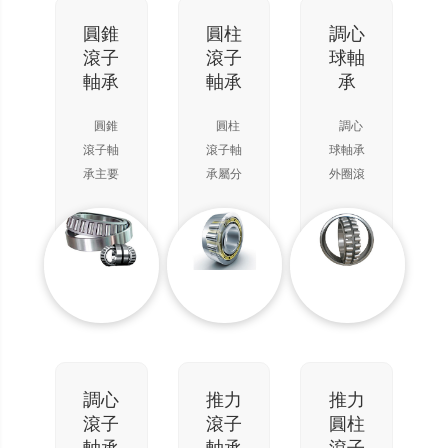
要用來
合）和
下工
承受徑
一個座
作。接
圓錐
圓柱
調心
向載
圈（與
觸角越
滾子
滾子
球軸
荷，但
軸有間
大，軸
軸承
軸承
承
當增大
隙而與
向承載
軸承徑
軸承座
能力越
圓錐
圓柱
調心
向游隙
孔緊配
高。高
滾子軸
滾子軸
球軸承
時，具
合）組
精度和
承主要
承屬分
外圈滾
有一定
成，鋼
高速軸
承受以
離型軸
道呈球
的角接
球在軸
承通常
徑向為
承，安
面，具
觸球軸
圈和座
取15
主的
裝與拆
有調心
承的性
圈之間
度接觸
徑、軸
卸非常
性能，
能，可
旋轉。
角。在
向聯合
方便。
因此可
以承受
只能承
軸向力
載荷。
圓柱滾
自動調
徑、軸
受一個
作用
軸承承
子軸承
整因軸
向聯合
方向的
下，接
載能力
分為單
或外殼
載荷。
軸向載
觸角會
取決于
列、雙
的撓曲
調心
推力
推力
在轉速
荷，不
增大。
外圈的
列和四
或不同
滾子
滾子
圓柱
較高又
能承受
單列角
滾道角
列。
心引起