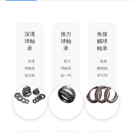
深溝
推力
角接
球軸
球軸
觸球
承
承
軸承
深溝
推力
角接
球軸承
球軸承
觸球軸
是比較
由一列
承可同
常用的
鋼球
時承受
滾動軸
（帶保
徑向負
承。它
持
荷和軸
的結構
架）、
向負
簡單，
一個軸
荷。能
使用方
圈（與
在較高
便。主
軸緊配
的轉速