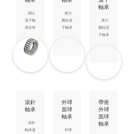
軸承
軸承
滾子
不宜采
徑向載
接觸球
度，角
的軸心
軸承
用推力
荷。由
軸承只
度越大
不正。
調心
推力
球軸承
于軸向
能承受
承載能
滾子軸
圓柱滾
推力
時，也
載荷是
一個方
力越
承在有
子軸承
圓柱滾
可用來
均勻地
向的軸
大。該
二條滾
屬分離
子軸承
分布
向
類軸承
道的內
型軸
屬分離
屬分離
圈和滾
承，只
型軸
型軸
道為球
能承受
承，只
承，根
面的外
單向軸
能承受
據軸承
圈之
向載荷
單向軸
中滾動
間，裝
和輕微
向載荷
體的列
配有鼓
沖擊，
和輕微
數分為
形滾子
能夠限
沖擊，
單列、
的軸
制軸
能夠限
滾針
外球
帶座
雙列和
承。 外
（或外
制軸
軸承
面球
外球
四列圓
圈滾道
殼）一
（或外
軸承
面球
錐滾子
面的曲
個方向
殼）一
滾針
軸承
軸承。
率中心
的軸向
個方向
軸承是
外球
單列圓