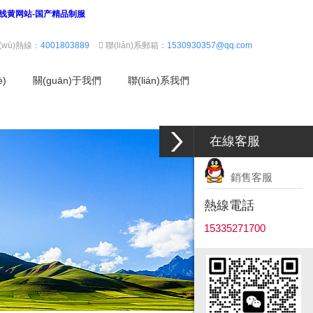
在线黄网站-国产精品制服
(wù)熱線：
4001803889
聯(lián)系郵箱：
1530930357@qq.com
è)
關(guān)于我們
聯(lián)系我們
在線客服
銷售客服
熱線電話
15335271700