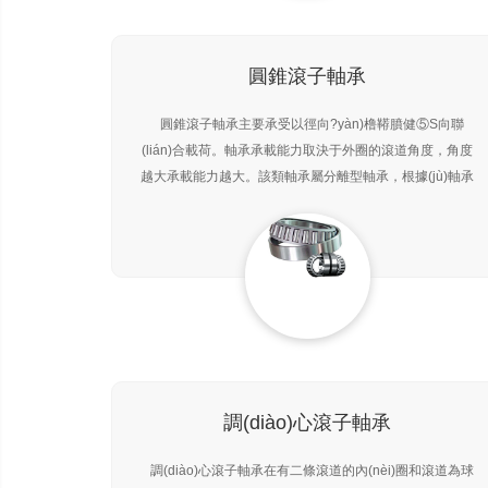
圓錐滾子軸承
圓錐滾子軸承主要承受以徑向?yàn)橹鞯膹健⑤S向聯
(lián)合載荷。軸承承載能力取決于外圈的滾道角度，角度
越大承載能力越大。該類軸承屬分離型軸承，根據(jù)軸承
中滾動(dòng)體的列數(shù)分為單列、雙列和四列圓錐滾
子軸承。單列圓錐滾子軸承
調(diào)心滾子軸承
調(diào)心滾子軸承在有二條滾道的內(nèi)圈和滾道為球