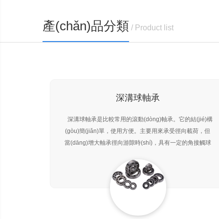
產(chǎn)品分類
/ Product list
深溝球軸承
深溝球軸承是比較常用的滾動(dòng)軸承。它的結(jié)構
(gòu)簡(jiǎn)單，使用方便。主要用來承受徑向載荷，但
當(dāng)增大軸承徑向游隙時(shí)，具有一定的角接觸球
軸承的性能，可以承受徑、軸向聯(lián)合載荷。在轉
(zhuǎn)速較高又不宜采用推力球軸承時(shí)，也可用來