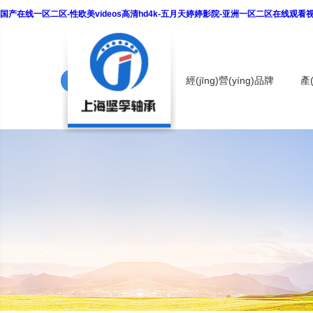
国产在线一区二区-性欧美videos高清hd4k-五月天婷婷影院-亚洲一区二区在线观
首頁
NSK軸承
經(jīng)營(yíng)品牌
產
軸承報(bào)價(jià)