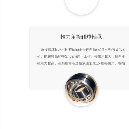
推力角接觸球軸承
角接觸球軸承可同時(shí)承受徑向負(fù)荷和軸向負(fù)
荷。能在較高的轉(zhuǎn)速下工作。接觸角越大，軸向承
載能力越高。高精度和高速軸承通常取15 度接觸角。在軸
向力作用下，接觸角會(huì)增大。單列角接觸球軸承只能
承受一個(gè)方向的軸向