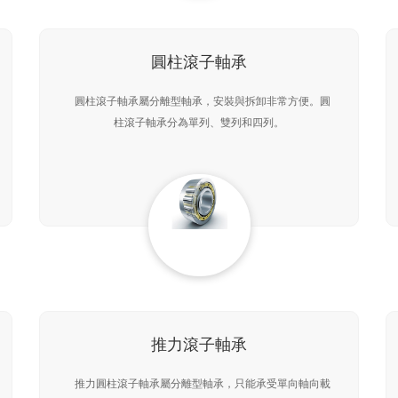
圓柱滾子軸承
圓柱滾子軸承屬分離型軸承，安裝與拆卸非常方便。圓
柱滾子軸承分為單列、雙列和四列。
推力滾子軸承
推力圓柱滾子軸承屬分離型軸承，只能承受單向軸向載