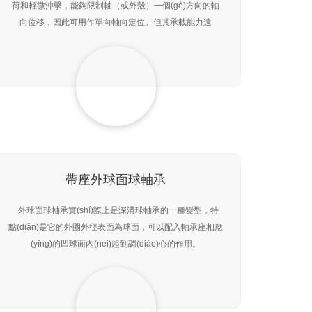
荷和輕微沖擊，能夠限制軸（或外殼）一個(gè)方向的軸
向位移，因此可用作單向軸向定位。但其承載能力遠
(yuǎn)遠(yuǎn)大于推力球軸承。滾子滾動(dòng)時
(shí)，由于滾子兩端線速度不同，使?jié)L子
帶座外球面球軸承
外球面球軸承實(shí)際上是深溝球軸承的一種變型，特
點(diǎn)是它的外圈外徑表面為球面，可以配入軸承座相應
(yīng)的凹球面內(nèi)起到調(diào)心的作用。