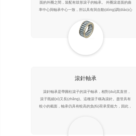
面的外圈之間，裝配有鼓形滾子的軸承。 外圈滾道面的曲
率中心與軸承中心一致，所以具有與自動(dòng)調(diào)心
球軸承同樣的調(diào)心功能。在軸、外殼出現(xiàn)撓曲
時(shí)，可以自動(dòng)調(diào)整，不增加軸承
滾針軸承
滾針軸承是帶圓柱滾子的滾子軸承，相對(duì)其直徑，
滾子既細(xì)又長(zhǎng)。這種滾子稱為滾針。盡管具有
較小的截面，軸承仍具有較高的負(fù)荷承受能力，因此，
特別適用于徑向空間受限制的場(chǎng)合。