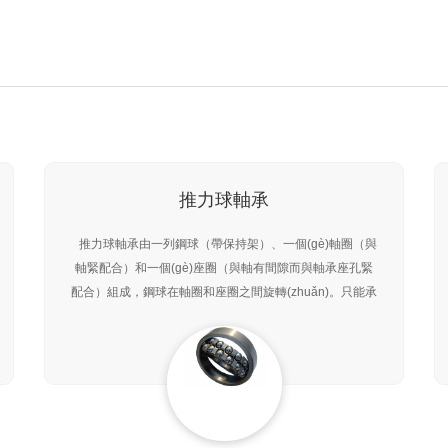
推力球軸承
推力球軸承由一列鋼球（帶保持架）、一個(gè)軸圈（與
軸緊配合）和一個(gè)座圈（與軸有間隙而與軸承座孔緊
配合）組成，鋼球在軸圈和座圈之間旋轉(zhuǎn)。只能承
受一個(gè)方向的軸向載荷，不能承受徑向載荷。由于軸
向載荷是均勻地分布