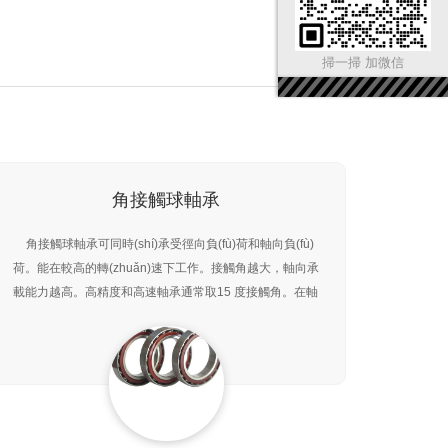
掃一掃 加微信
角接觸球軸承
角接觸球軸承可同時(shí)承受徑向負(fù)荷和軸向負(fù)
荷。能在較高的轉(zhuǎn)速下工作。接觸角越大，軸向承
載能力越高。高精度和高速軸承通常取15 度接觸角。在軸
向力作用下，接觸角會(huì)增大。單列角接觸球軸承只能
承受一個(gè)方向的軸向