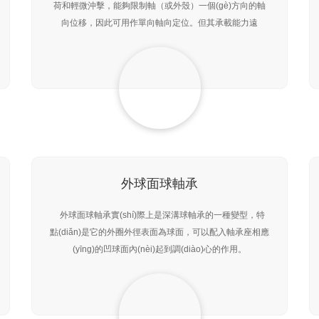
荷和輕微沖擊，能夠限制軸（或外殼）一個(gè)方向的軸
向位移，因此可用作單向軸向定位。但其承載能力遠
(yuǎn)遠(yuǎn)大于推力球軸承。滾子滾動(dòng)時
(shí)，由于滾子兩端線速度不同，使?jié)L子
外球面球軸承
外球面球軸承實(shí)際上是深溝球軸承的一種變型，特
點(diǎn)是它的外圈外徑表面為球面，可以配入軸承座相應
(yīng)的凹球面內(nèi)起到調(diào)心的作用。