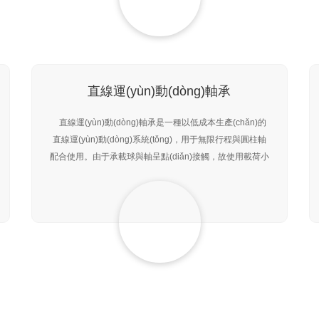
直線運(yùn)動(dòng)軸承
直線運(yùn)動(dòng)軸承是一種以低成本生產(chǎn)的
直線運(yùn)動(dòng)系統(tǒng)，用于無限行程與圓柱軸
配合使用。由于承載球與軸呈點(diǎn)接觸，故使用載荷小