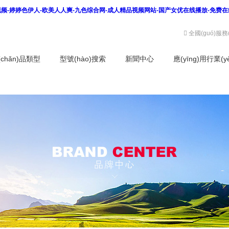
看视频-婷婷色伊人-欧美人人爽-九色综合网-成人精品视频网站-国产女优在线播放-免费
全國(guó)服務
(chǎn)品類型
型號(hào)搜索
新聞中心
應(yīng)用行業(y