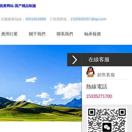
在线黄网站-国产精品制服
全國服務熱線：
4001803889
聯系郵箱：
1530930357@qq.com
應用行業
關于我們
聯系我們
軸承報價
在線客服
銷售客服
熱線電話
15335271700