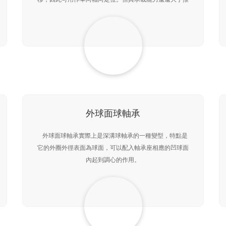
力球軸承。滾子滾動時，由于滾子兩端線速度不同，使滾
子
外球面球軸承
外球面球軸承實際上是深溝球軸承的一種變型，特點是
它的外圈外徑表面為球面，可以配入軸承座相應的凹球面
內起到調心的作用。