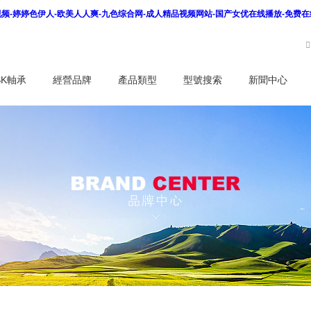
看视频-婷婷色伊人-欧美人人爽-九色综合网-成人精品视频网站-国产女优在线播放-免费
SK軸承
經營品牌
產品類型
型號搜索
新聞中心