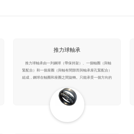
推力球軸承
推力球軸承由一列鋼球（帶保持架）、一個軸圈（與軸
緊配合）和一個座圈（與軸有間隙而與軸承座孔緊配合）
組成，鋼球在軸圈和座圈之間旋轉。只能承受一個方向的
軸向載荷，不能承受徑向載荷。由于軸向載荷是均勻地分
布