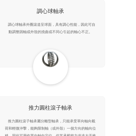
調心球軸承
調心球軸承外圈滾道呈球面，具有調心性能，因此可自
動調整因軸或外殼的撓曲或不同心引起的軸心不正。
推力圓柱滾子軸承
推力圓柱滾子軸承屬分離型軸承，只能承受單向軸向載
荷和輕微沖擊，能夠限制軸（或外殼）一個方向的軸向位
移，因此可用作單向軸向定位。但其承載能力遠遠大于推