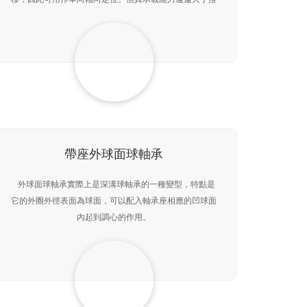
力球軸承。滾子滾動時，由于滾子兩端線速度不同，使滾
子
帶座外球面球軸承
外球面球軸承實際上是深溝球軸承的一種變型，特點是
它的外圈外徑表面為球面，可以配入軸承座相應的凹球面
內起到調心的作用。