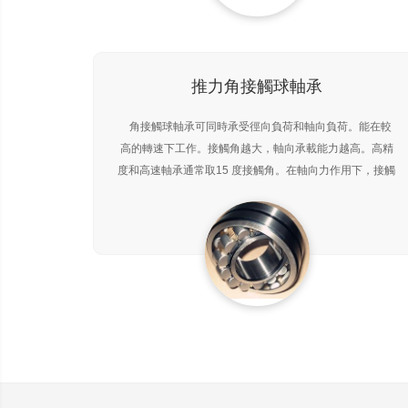
推力角接觸球軸承
角接觸球軸承可同時承受徑向負荷和軸向負荷。能在較
高的轉速下工作。接觸角越大，軸向承載能力越高。高精
度和高速軸承通常取15 度接觸角。在軸向力作用下，接觸
角會增大。單列角接觸球軸承只能承受一個方向的軸向