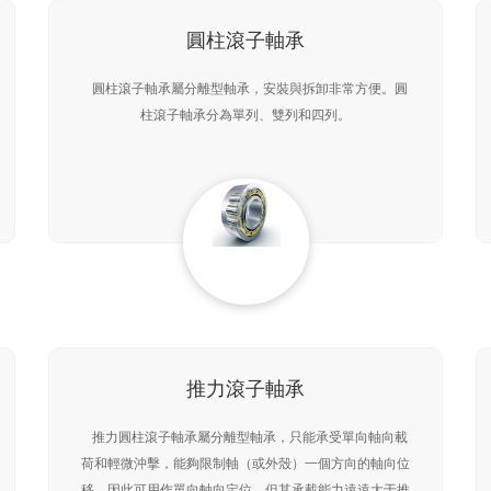
圓柱滾子軸承
圓柱滾子軸承屬分離型軸承，安裝與拆卸非常方便。圓
柱滾子軸承分為單列、雙列和四列。
推力滾子軸承
推力圓柱滾子軸承屬分離型軸承，只能承受單向軸向載
荷和輕微沖擊，能夠限制軸（或外殼）一個方向的軸向位
移，因此可用作單向軸向定位。但其承載能力遠遠大于推