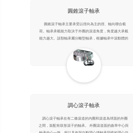
圓錐滾子軸承
圓錐滾子軸承主要承受以徑向為主的徑、軸向聯合載
荷。軸承承載能力取決于外圈的滾道角度，角度越大承載
能力越大。該類軸承屬分離型軸承，根據軸承中滾動體的
列數分為單列、雙列和四列圓錐滾子軸承。單列圓錐滾子
軸承
調心滾子軸承
調心滾子軸承在有二條滾道的內圈和滾道為球面的外圈
之間，裝配有鼓形滾子的軸承。 外圈滾道面的曲率中心與
軸承中心一致，所以具有與自動調心球軸承同樣的調心功