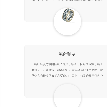
能。在軸、外殼出現撓曲時，可以自動調整，不增加軸承
滾針軸承
滾針軸承是帶圓柱滾子的滾子軸承，相對其直徑，滾子
既細又長。這種滾子稱為滾針。盡管具有較小的截面，軸
承仍具有較高的負荷承受能力，因此，特別適用于徑向空
間受限制的場合。