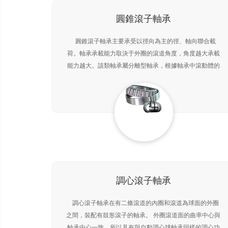
圓錐滾子軸承
圓錐滾子軸承主要承受以徑向為主的徑、軸向聯合載
荷。軸承承載能力取決于外圈的滾道角度，角度越大承載
能力越大。該類軸承屬分離型軸承，根據軸承中滾動體的
列數分為單列、雙列和四列圓錐滾子軸承。單列圓錐滾子
軸承
調心滾子軸承
調心滾子軸承在有二條滾道的內圈和滾道為球面的外圈
之間，裝配有鼓形滾子的軸承。 外圈滾道面的曲率中心與
軸承中心一致，所以具有與自動調心球軸承同樣的調心功