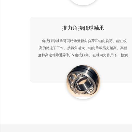
推力角接觸球軸承
角接觸球軸承可同時承受徑向負荷和軸向負荷。能在較
高的轉速下工作。接觸角越大，軸向承載能力越高。高精
度和高速軸承通常取15 度接觸角。在軸向力作用下，接觸
角會增大。單列角接觸球軸承只能承受一個方向的軸向