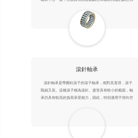
能。在軸、外殼出現撓曲時，可以自動調整，不增加軸承
滾針軸承
滾針軸承是帶圓柱滾子的滾子軸承，相對其直徑，滾子
既細又長。這種滾子稱為滾針。盡管具有較小的截面，軸
承仍具有較高的負荷承受能力，因此，特別適用于徑向空
間受限制的場合。