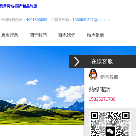
在线黄网站-国产精品制服
全國服務熱線：
4001803889
聯系郵箱：
1530930357@qq.com
應用行業
關于我們
聯系我們
軸承報價
在線客服
銷售客服
熱線電話
15335271700