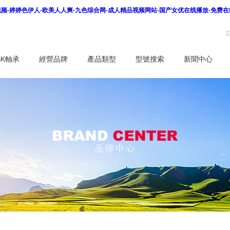
看视频-婷婷色伊人-欧美人人爽-九色综合网-成人精品视频网站-国产女优在线播放-免费
SK軸承
經營品牌
產品類型
型號搜索
新聞中心