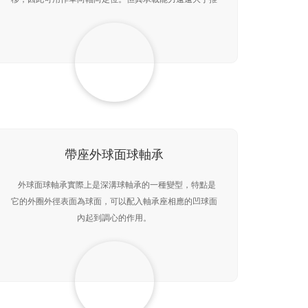
力球軸承。滾子滾動時，由于滾子兩端線速度不同，使滾
子
帶座外球面球軸承
外球面球軸承實際上是深溝球軸承的一種變型，特點是
它的外圈外徑表面為球面，可以配入軸承座相應的凹球面
內起到調心的作用。