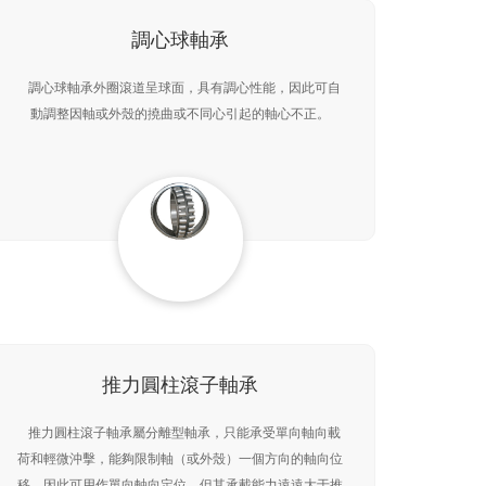
調心球軸承
調心球軸承外圈滾道呈球面，具有調心性能，因此可自
動調整因軸或外殼的撓曲或不同心引起的軸心不正。
推力圓柱滾子軸承
推力圓柱滾子軸承屬分離型軸承，只能承受單向軸向載
荷和輕微沖擊，能夠限制軸（或外殼）一個方向的軸向位
移，因此可用作單向軸向定位。但其承載能力遠遠大于推