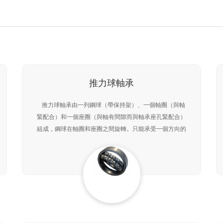
推力球軸承
推力球軸承由一列鋼球（帶保持架）、一個軸圈（與軸
緊配合）和一個座圈（與軸有間隙而與軸承座孔緊配合）
組成，鋼球在軸圈和座圈之間旋轉。只能承受一個方向的
軸向載荷，不能承受徑向載荷。由于軸向載荷是均勻地分
布