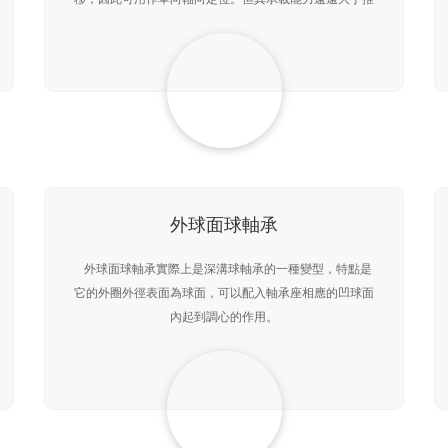
力球軸承。滾子滾動時，由于滾子兩端線速度不同，使滾
子
外球面球軸承
外球面球軸承實際上是深溝球軸承的一種變型，特點是
它的外圈外徑表面為球面，可以配入軸承座相應的凹球面
內起到調心的作用。