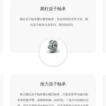
圓柱滾子軸承
圓柱滾子軸承屬分離型軸承，安裝與拆卸非常方便。圓
柱滾子軸承分為單列、雙列和四列。
推力滾子軸承
推力圓柱滾子軸承屬分離型軸承，只能承受單向軸向載
荷和輕微沖擊，能夠限制軸（或外殼）一個方向的軸向位
移，因此可用作單向軸向定位。但其承載能力遠遠大于推