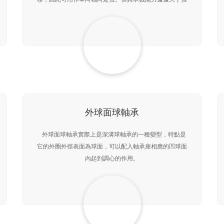
力球軸承。滾子滾動時，由于滾子兩端線速度不同，使滾
子
外球面球軸承
外球面球軸承實際上是深溝球軸承的一種變型，特點是
它的外圈外徑表面為球面，可以配入軸承座相應的凹球面
內起到調心的作用。