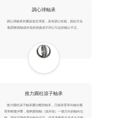
調心球軸承
調心球軸承外圈滾道呈球面，具有調心性能，因此可自
動調整因軸或外殼的撓曲或不同心引起的軸心不正。
推力圓柱滾子軸承
推力圓柱滾子軸承屬分離型軸承，只能承受單向軸向載
荷和輕微沖擊，能夠限制軸（或外殼）一個方向的軸向位
移，因此可用作單向軸向定位。但其承載能力遠遠大于推