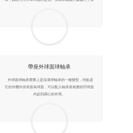
力球軸承。滾子滾動時，由于滾子兩端線速度不同，使滾
子
帶座外球面球軸承
外球面球軸承實際上是深溝球軸承的一種變型，特點是
它的外圈外徑表面為球面，可以配入軸承座相應的凹球面
內起到調心的作用。