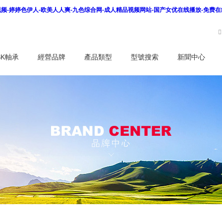
看视频-婷婷色伊人-欧美人人爽-九色综合网-成人精品视频网站-国产女优在线播放-免费
SK軸承
經營品牌
產品類型
型號搜索
新聞中心