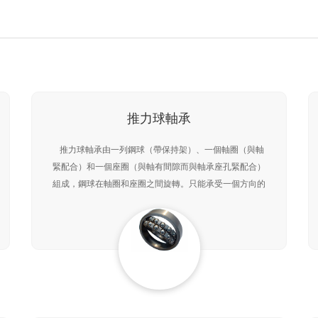
推力球軸承
推力球軸承由一列鋼球（帶保持架）、一個軸圈（與軸
緊配合）和一個座圈（與軸有間隙而與軸承座孔緊配合）
組成，鋼球在軸圈和座圈之間旋轉。只能承受一個方向的
軸向載荷，不能承受徑向載荷。由于軸向載荷是均勻地分
布