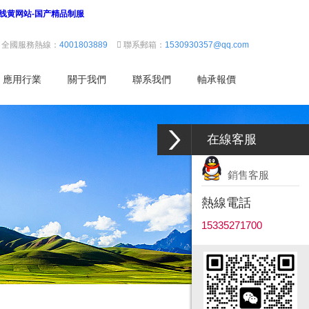
在线黄网站-国产精品制服
全國服務熱線：
4001803889
聯系郵箱：
1530930357@qq.com
應用行業
關于我們
聯系我們
軸承報價
在線客服
銷售客服
熱線電話
15335271700