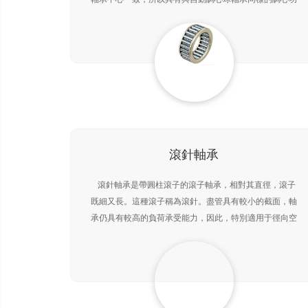
能。在軸、外殼出現撓曲時，可以自動調整，不增加軸承
滾針軸承
滾針軸承是帶圓柱滾子的滾子軸承，相對其直徑，滾子
既細又長。這種滾子稱為滾針。盡管具有較小的截面，軸
承仍具有較高的負荷承受能力，因此，特別適用于徑向空
間受限制的場合。