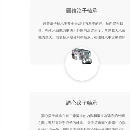
圓錐滾子軸承
圓錐滾子軸承主要承受以徑向為主的徑、軸向聯合載
荷。軸承承載能力取決于外圈的滾道角度，角度越大承載
能力越大。該類軸承屬分離型軸承，根據軸承中滾動體的
列數分為單列、雙列和四列圓錐滾子軸承。單列圓錐滾子
軸承
調心滾子軸承
調心滾子軸承在有二條滾道的內圈和滾道為球面的外圈
之間，裝配有鼓形滾子的軸承。 外圈滾道面的曲率中心與
軸承中心一致，所以具有與自動調心球軸承同樣的調心功