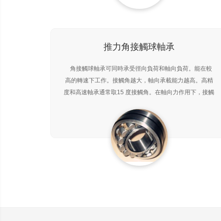
推力角接觸球軸承
角接觸球軸承可同時承受徑向負荷和軸向負荷。能在較
高的轉速下工作。接觸角越大，軸向承載能力越高。高精
度和高速軸承通常取15 度接觸角。在軸向力作用下，接觸
角會增大。單列角接觸球軸承只能承受一個方向的軸向