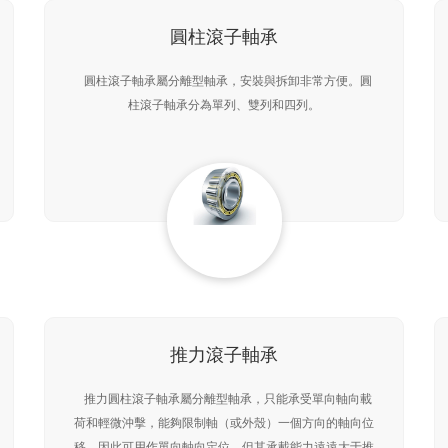
圓柱滾子軸承
圓柱滾子軸承屬分離型軸承，安裝與拆卸非常方便。圓
柱滾子軸承分為單列、雙列和四列。
推力滾子軸承
推力圓柱滾子軸承屬分離型軸承，只能承受單向軸向載
荷和輕微沖擊，能夠限制軸（或外殼）一個方向的軸向位
移，因此可用作單向軸向定位。但其承載能力遠遠大于推